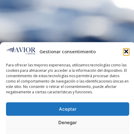
Gestionar consentimiento
Para ofrecer las mejores experiencias, utilizamos tecnologías como las
cookies para almacenar y/o acceder a la información del dispositivo. El
consentimiento de estas tecnologías nos permitirá procesar datos
como el comportamiento de navegación o las identificaciones únicas
en este sitio. No consentir o retirar el consentimiento, puede afectar
negativamente a ciertas características y funciones.
Aceptar
Somos una firma de
capital privado 100%
independiente
, orientada a la inversión en empresas
Denegar
españolas para apoyar su crecimiento aportando
capital y dirección estratégica.
Ver preferencias